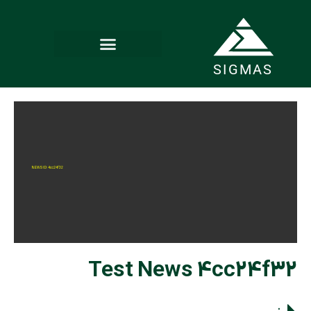
SIGMAS
Test News 4cc24f32