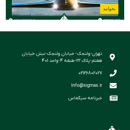
بخوانید
تهران-ولنجک- خیابان ولنجک-نبش خیابان
هفتم-پلاک 22-طبقه 4-واحد 401
02126802027
Info@sigmas.ir
خبرنامه سیگماس