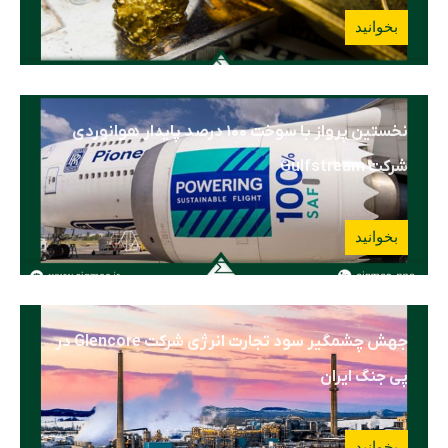
بخوانید
نخستین پرواز با سوخت ۱۰۰ درصد پایدار هوانوردی
شرکت Gulfstream
بخوانید
جهش چشمگیر سود تجارت انرژی شرکت Glencore در
پی جنگ ایران
بخوانید