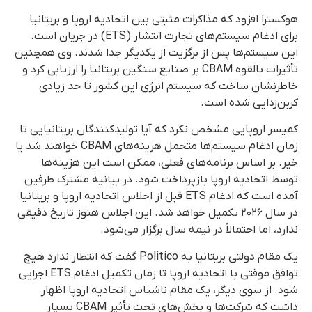
هوکسترا افزود که مذاکرات مثبتی بین اتحادیه اروپا و بریتانیا
برای ادغام سیستم‌های تجارت انتشار (ETS) در جریان است.
این سیستم‌ها پس از برگزیت از یکدیگر جدا شدند. وی همچنین
تأثیرات بالقوه CBAM بر صنایع سنگین بریتانیا را ارزیابی کرد و
خاطرنشان ساخت که سیستم انرژی این کشور تا حد زیادی
کربن‌زدایی شده است.
کمیسر اروپایی مشخص نکرد که آیا تولیدکنندگان بریتانیایی تا
زمان ادغام سیستم‌ها متحمل هزینه‌های CBAM خواهند شد یا
خیر. بر اساس برنامه‌های فعلی، ممکن است این هزینه‌ها
توسط اتحادیه اروپا بازپرداخت شود. در بیانیه مشترک طرفین
آمده است که ادغام ETS قبل از اجلاس اتحادیه اروپا و بریتانیا
در سال ۲۰۲۶ تکمیل خواهد شد. این اجلاس هنوز تاریخ دقیقی
ندارد، اما احتمالاً در نیمه سال برگزار می‌شود.
یک مقام دولتی بریتانیا به Politico گفت که انتظار ندارد هیچ
توافق موقتی با اتحادیه اروپا تا زمان تکمیل ادغام ETS اجرایی
شود. از سوی دیگر، یک مقام ناشناس اتحادیه اروپا اظهار
داشت که شرکت‌ها و بخش‌های تحت تأثیر CBAM بسیار