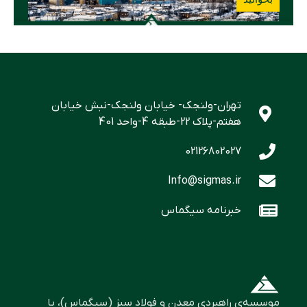
تهران-ولنجک- خیابان ولنجک-نبش خیابان
هفتم-پلاک 22-طبقه 4-واحد 401
02126802027
Info@sigmas.ir
خبرنامه سیگماس
موسسه‌ی راهبردی معدن و فولاد سبز (سیگماس)، با