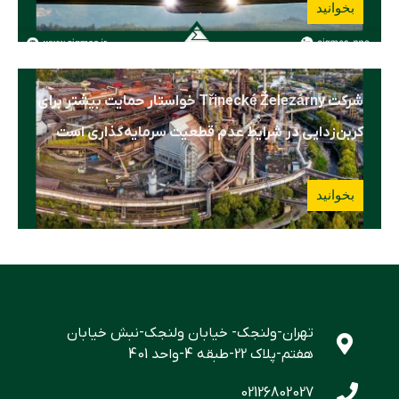
بخوانید
شرکت Třinecké Železárny خواستار حمایت بیشتر برای
کربن‌زدایی در شرایط عدم قطعیت سرمایه‌گذاری است
بخوانید
تهران-ولنجک- خیابان ولنجک-نبش خیابان
هفتم-پلاک 22-طبقه 4-واحد 401
02126802027